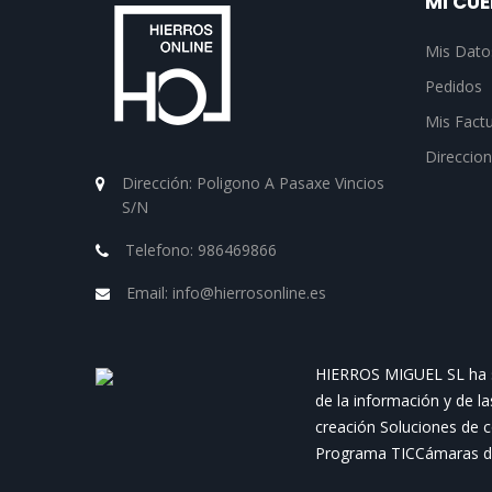
MI CU
Mis Dato
Pedidos
Mis Fact
Direccio
Dirección:
Poligono A Pasaxe Vincios
S/N
Telefono:
986469866
Email:
info@hierrosonline.es
HIERROS MIGUEL SL ha sid
de la información y de l
creación Soluciones de c
Programa TICCámaras de 