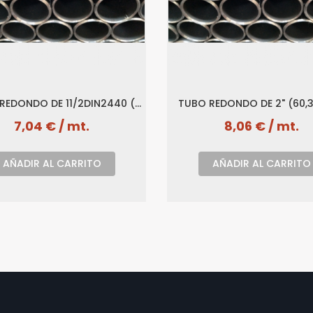
REDONDO DE 11/2DIN2440 (
TUBO REDONDO DE 2" (60,3 
48,3 X 3,25)
7,04 € / mt.
8,06 € / mt.
AÑADIR AL CARRITO
AÑADIR AL CARRITO