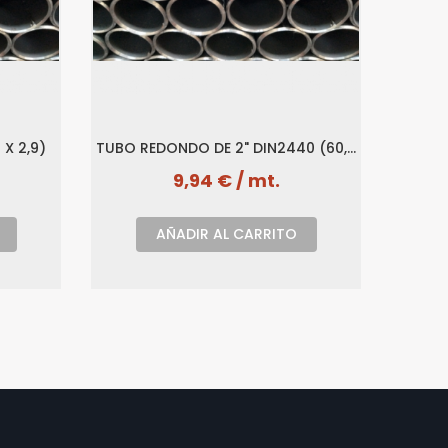
X 2,9)
TUBO REDONDO DE 2" DIN2440 (60,3
TUBO RE
X 3,65)
9,94 € / mt.
AÑADIR AL CARRITO