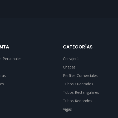
ENTA
CATEGORÍAS
s Personales
Cerrajería
Chapas
uras
Perfiles Comerciales
nes
Tubos Cuadrados
Tubos Rectangulares
Tubos Redondos
Vigas